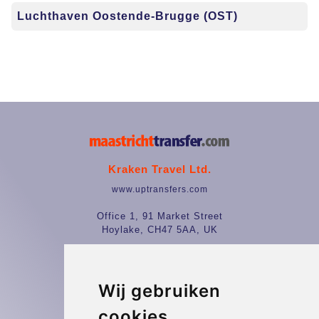
Luchthaven Oostende-Brugge (OST)
Kraken Travel Ltd.
www.uptransfers.com
Office 1, 91 Market Street
Hoylake, CH47 5AA, UK
Company number: 07800530
© 2026 Kraken Travel Ltd.
Wij gebruiken
cookies
More