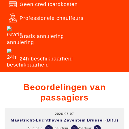
Geen creditcardkosten
Professionele chauffeurs
Gratis annulering
24h beschikbaarheid
Beoordelingen van
passagiers
2026-07-07
Maastricht-Luchthaven Zaventem Brussel (BRU)
5
5
5
Stiptheid:
Chauffeur:
Voertuig: