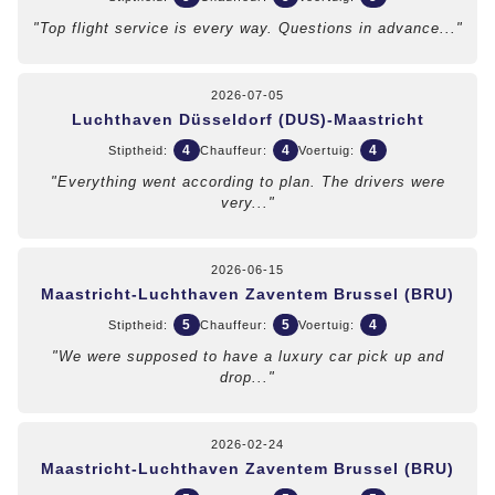
"Top flight service is every way. Questions in advance..."
2026-07-05
Luchthaven Düsseldorf (DUS)-Maastricht
4
4
4
Stiptheid:
Chauffeur:
Voertuig:
"Everything went according to plan. The drivers were
very..."
2026-06-15
Maastricht-Luchthaven Zaventem Brussel (BRU)
5
5
4
Stiptheid:
Chauffeur:
Voertuig:
"We were supposed to have a luxury car pick up and
drop..."
2026-02-24
Maastricht-Luchthaven Zaventem Brussel (BRU)